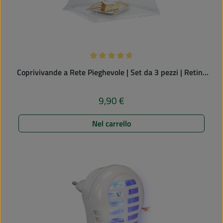
Valutazione media di 4.75 su 5 stelle
Coprivivande a Rete Pieghevole | Set da 3 pezzi | Retina
Protettiva per Alimenti
9,90 €
Prezzo normale:
Nel carrello