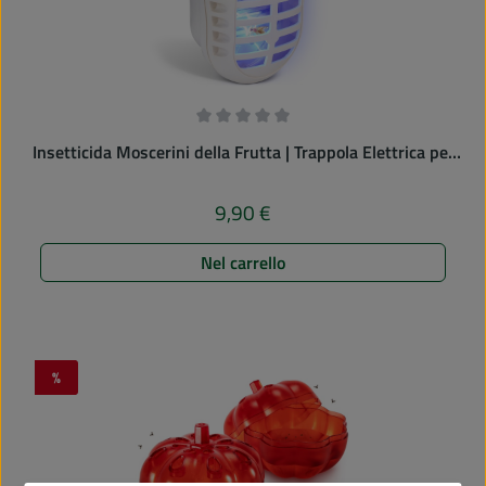
Valutazione media di 0 su 5 stelle
Insetticida Moscerini della Frutta | Trappola Elettrica per
Moscerini | Dispositivo con Spina integrata
9,90 €
Prezzo normale:
Nel carrello
%
Sconto